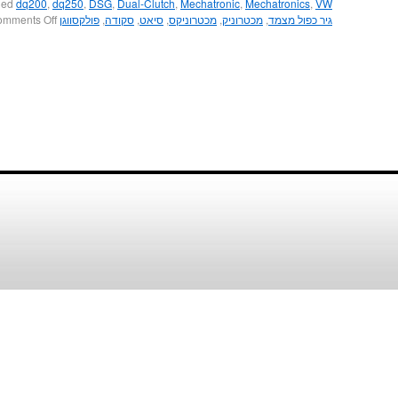
ged
dq200
,
dq250
,
DSG
,
Dual-Clutch
,
Mechatronic
,
Mechatronics
,
VW
גיר כפול מצמד
,
מכטרוניק
,
מכטרוניקס
,
סיאט
,
סקודה
,
פולקסווגן
mments Off