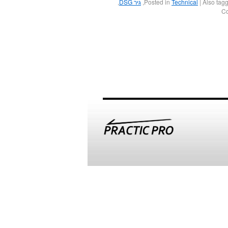
Also tag
|
Technical
Posted in
,
גיר DSG
,
on
Co
תיקון
גיר
DSG
–
מצמד
כפול,
מכטרוניק
ומה
שביניהם