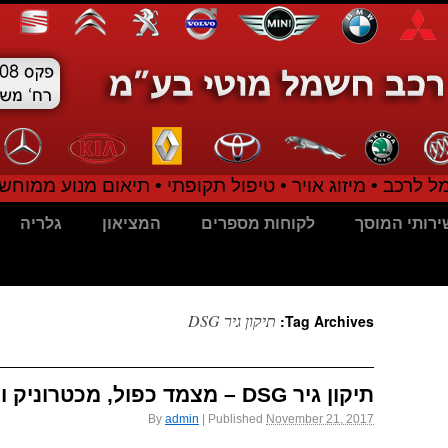
 לרכב • מיזוג אויר • טיפול תקופתי • תיאום מנוע ממוחשב
ירותי המוסך
לקוחות מספרים
המציאון
גלריה
תיקון גיר DSG
Tag Archives:
תיקון גיר DSG – מצמד כפול, מכטרוניק ומה שביניהם
By
admin
|
Published
November 21, 2017