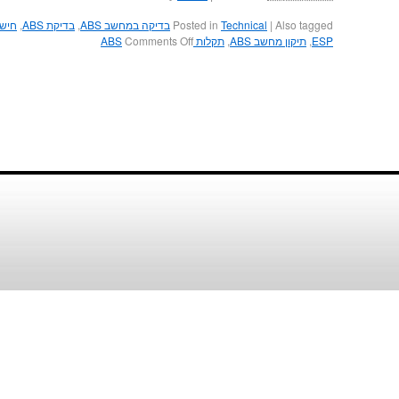
Also tagged
|
Technical
Posted in
בדיקה במחשב ABS
,
בדיקת ABS
,
חישן S
on
ESP
,
תיקון מחשב ABS
,
תקלות ABS
Comments Off
מערכת
למניעת
נעילת
גלגלים
ABS
ומערכת
בקרת
אחיזה
ESP