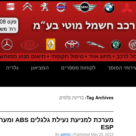
 לרכב • מיזוג אויר • טיפול תקופתי • תיאום מנוע ממוחשב
ירותי המוסך
לקוחות מספרים
המציאון
גלריה
בדיקת בלמים
Tag Archives:
מערכת למניעת
ESP
By
admin
|
Published
May 20, 2013